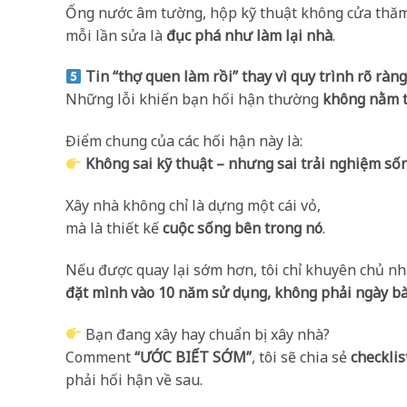
Ống nước âm tường, hộp kỹ thuật không cửa thă
mỗi lần sửa là
đục phá như làm lại nhà
.
Tin “thợ quen làm rồi” thay vì quy trình rõ ràn
Những lỗi khiến bạn hối hận thường
không nằm t
Điểm chung của các hối hận này là:
Không sai kỹ thuật – nhưng sai trải nghiệm sốn
Xây nhà không chỉ là dựng một cái vỏ,
mà là thiết kế
cuộc sống bên trong nó
.
Nếu được quay lại sớm hơn, tôi chỉ khuyên chủ nh
đặt mình vào 10 năm sử dụng, không phải ngày bà
Bạn đang xây hay chuẩn bị xây nhà?
Comment
“ƯỚC BIẾT SỚM”
, tôi sẽ chia sẻ
checklis
phải hối hận về sau.