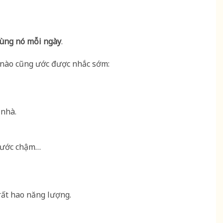
cùng nó mỗi ngày
.
 nào cũng ước được nhắc sớm:
 nhà.
 nước chậm…
 rất hao năng lượng.