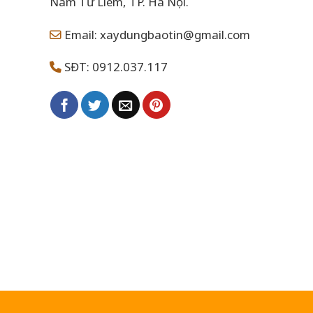
Nam Từ Liêm, TP. Hà Nội.
Email: xaydungbaotin@gmail.com
SĐT: 0912.037.117