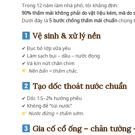
Trong 12 năm làm nhà phố, tôi khẳng định:
90% thấm mái không phải do vật liệu kém, mà do sa
Dưới đây là
5 bước chống thấm mái chuẩn
chúng t
Vệ sinh & xử lý nền
✔ Đục bỏ lớp vữa yếu
✔ Làm sạch bụi – dầu – nước đọng
✔ Vá kín nứt chân chim
Nền bẩn = thấm chắc.
Tạo dốc thoát nước chuẩn
✔ Dốc 1.5–2% hướng phễu
✔ Không để “túi nước”
Nước đứng = thấm sớm.
Gia cố cổ ống – chân tường –