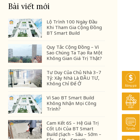
Bài viết mới
Lộ Trình 100 Ngày Đầu
Khi Tham Gia Cộng Đồng
BT Smart Build
Quy Tắc Cộng Đồng – Vì
Sao Chúng Ta Tạo Ra Một
Không Gian Giá Trị Thật?
Tư Duy Của Chủ Nhà 3–7
Tỷ: Xây Nhà Là ĐẦU TƯ,
Không Chỉ Để Ở
Bảng giá
Vì Sao BT Smart Build
Không Nhận Mọi Công
Khuyến
mãi
Trình?
Cam Kết 6S – Hệ Giá Trị
Cốt Lõi Của BT Smart
Tư vấn
Build (Sạch – Sâu – Sớm –
Sắc – Sát – Smart)