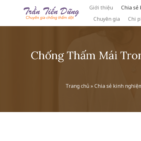
Skip
Giới thiệu
Chia sẻ
to
Chuyên gia
Chi p
content
Chống Thấm Mái Tron
Trang chủ
»
Chia sẻ kinh nghiệ