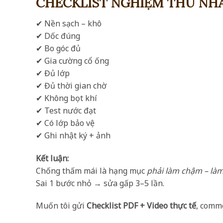
CHECKLIST NGHIỆM THU NHAN
✔ Nền sạch – khô
✔ Dốc đúng
✔ Bo góc đủ
✔ Gia cường cổ ống
✔ Đủ lớp
✔ Đủ thời gian chờ
✔ Không bọt khí
✔ Test nước đạt
✔ Có lớp bảo vệ
✔ Ghi nhật ký + ảnh
Kết luận:
Chống thấm mái là hạng mục
phải làm chậm – làm
Sai 1 bước nhỏ → sửa gấp 3–5 lần.
Muốn tôi gửi
Checklist PDF + Video thực tế
, comm