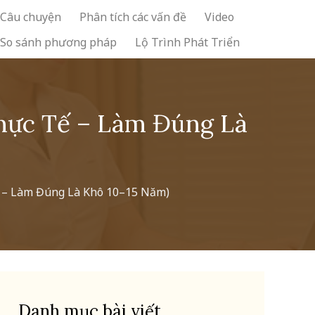
Câu chuyện
Phân tích các vấn đề
Video
So sánh phương pháp
Lộ Trình Phát Triển
hực Tế – Làm Đúng Là
 – Làm Đúng Là Khô 10–15 Năm)
Danh mục bài viết