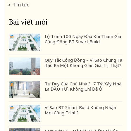
Tin tức
Bài viết mới
Lộ Trình 100 Ngày Đầu Khi Tham Gia
Cộng Đồng BT Smart Build
Quy Tắc Cộng Đồng – Vì Sao Chúng Ta
Tạo Ra Một Không Gian Giá Trị Thật?
Tư Duy Của Chủ Nhà 3–7 Tỷ: Xây Nhà
Là ĐẦU TƯ, Không Chỉ Để Ở
Vì Sao BT Smart Build Không Nhận
Mọi Công Trình?
Cam Kết 6S – Hệ Giá Trị Cốt Lõi Của