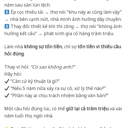
năm sau sàn lún lệch.
Ép cọc thiếu tải → thợ nói “khu này ai cũng làm vậy”
→ nhà bên cạnh nứt, nhà mình ảnh hưởng dây chuyền.
Thay đổi thiết kế khi thi công → thợ nói “không ảnh
hưởng kết cấu” → phát sinh gia cố hàng trăm triệu.
Làm nhà
không sợ tốn tiền
, chỉ sợ
tốn tiền vì thiếu câu
hỏi đúng
.
Thay vì hỏi:
“Có sao không anh?”
Hãy hỏi:
“Căn cứ kỹ thuật là gì?”
“Nếu 5 năm nữa xảy ra sự cố, xử lý thế nào?”
“Phần này ai chịu trách nhiệm bằng văn bản?”
Một câu hỏi đúng lúc, có thể
giữ lại cả trăm triệu
và vài
năm tuổi thọ ngôi nhà.