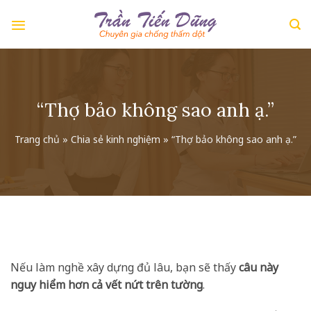
Skip
to
content
“Thợ bảo không sao anh ạ.”
Trang chủ
»
Chia sẻ kinh nghiệm
»
“Thợ bảo không sao anh ạ.”
Nếu làm nghề xây dựng đủ lâu, bạn sẽ thấy
câu này
nguy hiểm hơn cả vết nứt trên tường
.