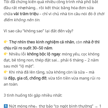
Tôi đã chứng kiến quá nhiều công trình nhà phố bắt
đầu rất nhẹ nhàng… rồi kết thúc bằng hóa đơn sửa
chữa
vài trăm triệu
– chỉ vì chủ nhà tin câu nói đó ở
thời
điểm không nên tin
.
Vì sao câu “không sao” lại đắt đến vậy?
Thợ nhìn theo kinh nghiệm cá nhân
, còn
nhà ở thì
chịu rủi ro suốt 30–50 năm
.
Nhiều lỗi
không bộc lộ ngay
: móng yếu, cọc không
đạt, bê tông non, thép đặt sai… phải 6 tháng – 2 năm
sau mới “lộ mặt”.
Khi nhà đã lên tầng, sửa không còn là sửa – mà
là
đập, gia cố, chống đỡ
, vừa tốn tiền vừa mang rủi ro
an toàn.
3 tình huống tôi gặp nhiều nhất:
Nứt móng nhẹ → thợ bảo “co ngót bình thường” → 1