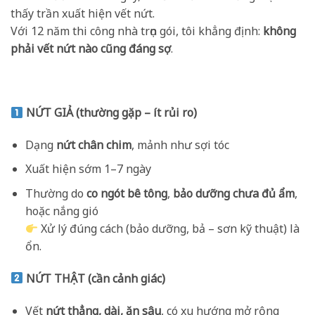
thấy trần xuất hiện vết nứt.
Với 12 năm thi công nhà trọn gói, tôi khẳng định:
không
phải vết nứt nào cũng đáng sợ
.
NỨT GIẢ (thường gặp – ít rủi ro)
Dạng
nứt chân chim
, mảnh như sợi tóc
Xuất hiện sớm 1–7 ngày
Thường do
co ngót bê tông
,
bảo dưỡng chưa đủ ẩm
,
hoặc nắng gió
Xử lý đúng cách (bảo dưỡng, bả – sơn kỹ thuật) là
ổn.
NỨT THẬT (cần cảnh giác)
Vết
nứt thẳng, dài, ăn sâu
, có xu hướng mở rộng