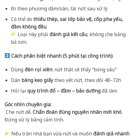
Đi theo phương dầm/sàn, tái nứt sau xử lý
Có thể do
thiếu thép, sai lớp bảo vệ, cốp pha yếu,
đầm không đều
Loại này phải
đánh giá kết cấu
, không che bằng
bả sơn.
Cách phân biệt nhanh (5 phút tại công trình)
Dùng
đèn rọi xiên
: nứt thật sẽ thấy “bóng sâu”
Dán
băng keo giấy
theo vết nứt, theo dõi 48–72h
Hỏi lại
quy trình đổ – đầm – bảo dưỡng
đã làm
Góc nhìn chuyên gia:
Che nứt dễ.
Chẩn đoán đúng nguyên nhân mới khó
.
Đừng xử lý bằng cảm tính.
Nếu trần nhà bạn vừa nứt và muốn
đánh giá nhanh