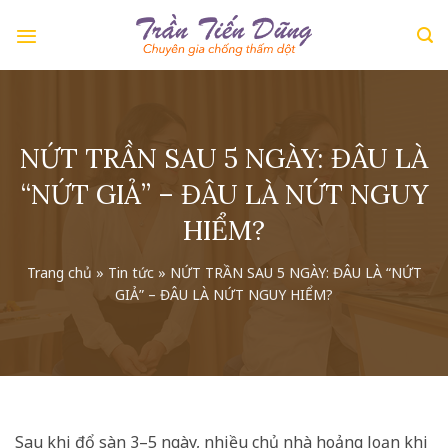
Skip
to
content
NỨT TRẦN SAU 5 NGÀY: ĐÂU LÀ
“NỨT GIẢ” – ĐÂU LÀ NỨT NGUY
HIỂM?
Trang chủ
»
Tin tức
»
NỨT TRẦN SAU 5 NGÀY: ĐÂU LÀ “NỨT
GIẢ” – ĐÂU LÀ NỨT NGUY HIỂM?
Sau khi đổ sàn 3–5 ngày, nhiều chủ nhà hoảng loạn khi