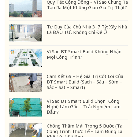
Quy Tắc Cộng Đồng – Vì Sao Chúng Ta
Tạo Ra Một Không Gian Giá Trị Thật?
Tư Duy Của Chủ Nhà 3–7 Tỷ: Xây Nhà
Là ĐẦU TƯ, Không Chỉ Để Ở
Vì Sao BT Smart Build Không Nhận
Mọi Công Trình?
Cam Kết 6S – Hệ Giá Trị Cốt Lõi Của
BT Smart Build (Sạch – Sâu – Sớm –
Sắc – Sát – Smart)
Vì Sao BT Smart Build Chọn “Công
Nghệ Làm Gốc – Trải Nghiệm Làm
Đầu”?
Chống Thấm Mái Trong 5 Bước (Tại
Công Trình Thực Tế – Làm Đúng Là
Khô 10–15 Năm)