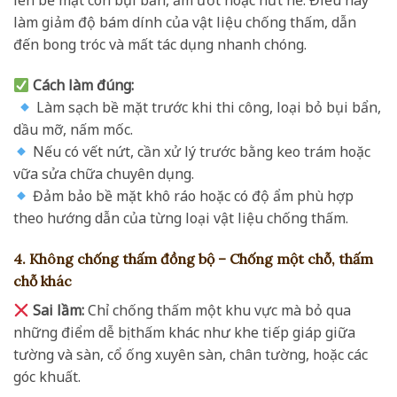
lên bề mặt còn bụi bẩn, ẩm ướt hoặc nứt nẻ. Điều này
làm giảm độ bám dính của vật liệu chống thấm, dẫn
đến bong tróc và mất tác dụng nhanh chóng.
Cách làm đúng:
Làm sạch bề mặt trước khi thi công, loại bỏ bụi bẩn,
dầu mỡ, nấm mốc.
Nếu có vết nứt, cần xử lý trước bằng keo trám hoặc
vữa sửa chữa chuyên dụng.
Đảm bảo bề mặt khô ráo hoặc có độ ẩm phù hợp
theo hướng dẫn của từng loại vật liệu chống thấm.
4. Không chống thấm đồng bộ – Chống một chỗ, thấm
chỗ khác
Sai lầm:
Chỉ chống thấm một khu vực mà bỏ qua
những điểm dễ bị thấm khác như khe tiếp giáp giữa
tường và sàn, cổ ống xuyên sàn, chân tường, hoặc các
góc khuất.