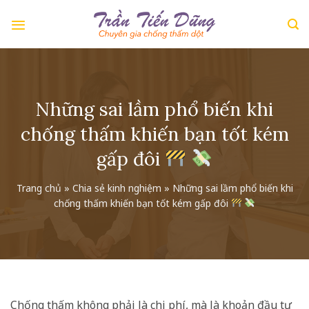
Skip
to
content
Những sai lầm phổ biến khi
chống thấm khiến bạn tốt kém
gấp đôi
Trang chủ
»
Chia sẻ kinh nghiệm
»
Những sai lầm phổ biến khi
chống thấm khiến bạn tốt kém gấp đôi
Chống thấm không phải là chi phí, mà là khoản đầu tư